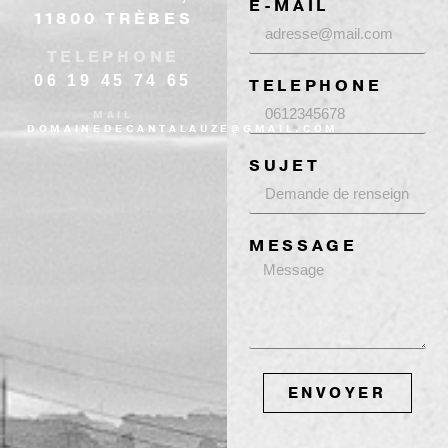
E-MAIL
11800 TRÈBES
TELEPHONE
06 19 45 74 65
TELEPHONE
MAIL
DOMAINEDECANTALAUZE@GMAIL.COM
SUJET
MESSAGE
ENVOYER
Alternative: