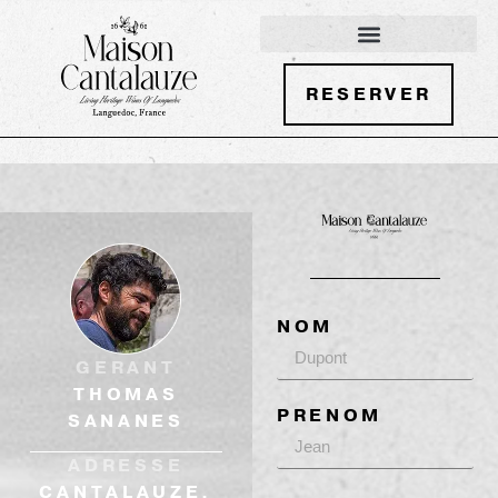
RESERVER
NOM
GERANT
THOMAS
PRENOM
SANANES
ADRESSE
CANTALAUZE,